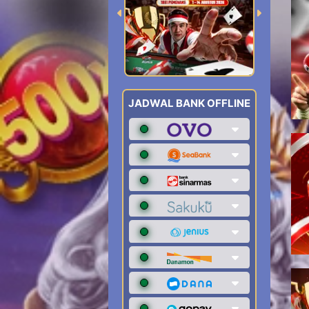
JADWAL BANK OFFLINE