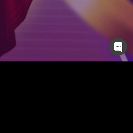
x Parlay
TENTANG KAMI
Metode Pembayaran