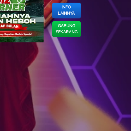
INFO
LAINNYA
GABUNG
SEKARANG