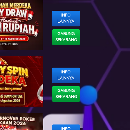
INFO
LAINNYA
GABUNG
SEKARANG
INFO
LAINNYA
GABUNG
SEKARANG
INFO