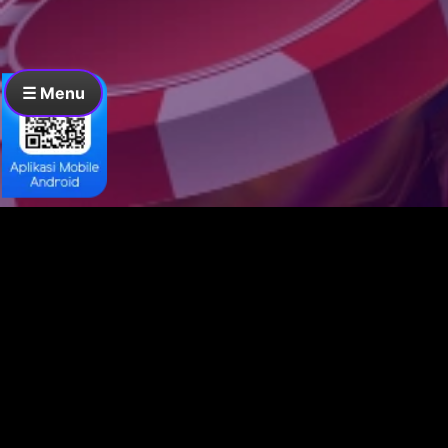
☰ Menu
JADWAL BANK
v