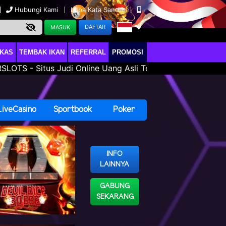
Hubungi Kami
Lupa Kata Sandi?
DAFTAR
KAS
TEMBAK IKAN
REFERRAL
PROMOSI
ang Asli Terlengkap & Terpercaya di Indonesia!
LiveCasino
Sportbook
Poker
INFO
LAINNYA
GABUNG
SEKARANG